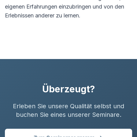
eigenen Erfahrungen einzubringen und von den
Erlebnissen anderer zu lernen.
KI-Chat-Assistent
Dieser Chat wird durch eine Künstliche Intelligenz (KI)
Überzeugt?
beantwortet. Es handelt sich um eine automatisierte
Software, nicht um eine menschliche Person.
Erleben Sie unsere Qualität selbst und
Ihre Eingaben werden zur Bearbeitung an einen externen
buchen Sie eines unserer Seminare.
Dienstleister (OpenAI, USA) übermittelt. Bitte geben Sie
keine sensiblen Daten ein.
Keine Rechts- oder Fachberatung. Verbindliche Auskünfte erhalten